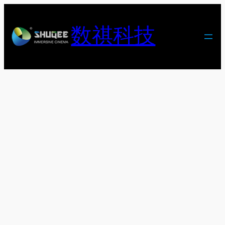
跳
至
数祺科技
内
容