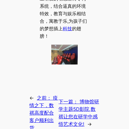
系统，结合逼真的环境
特效，教育与娱乐相结
合，寓教于乐,为孩子们
的梦想插上
科技
的翅
膀！
←
之前：
疫
下一篇：
博物馆研
情之下，数
学主题5D影院,数
祺高度配合
祺让您在研学中感
客户顺利出
悟艺术文化!
→
货