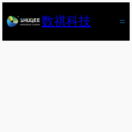
跳
至
数祺科技
内
容